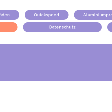
läden
Quickspeed
Aluminiumpr
Datenschutz
ternehmen
denschaft zum Erfolg……